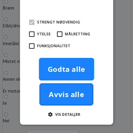
Brann
mer
STRENGT NØDVENDIG
Elbil/drivstoff tom
YTELSE
MÅLRETTING
Innelåst nøkkel
FUNKSJONALITET
Mistet nøkkel
Godta alle
Annen skadeårsak
Er motoren i gang?
Avvis alle
Ja
VIS DETALJER
Nei