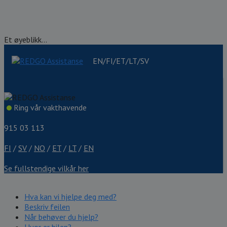
Et øyeblikk...
EN/FI/ET/LT/SV
Ring vår vakthavende
915 03 113
FI
/
SV
/
NO
/
ET
/
LT
/
EN
Se fullstendige vilkår her
Hva kan vi hjelpe deg med?
Beskriv feilen
Når behøver du hjelp?