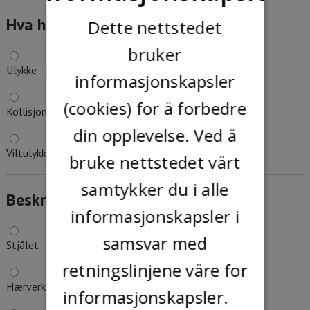
SWEDISH
Hva har du kjørt på?
?
Dette nettstedet
bruker
Ulykke - jeg har kjørt på løs gjenstand eller hinder
informasjonskapsler
(cookies) for å forbedre
Kollisjon med annet kjøretøy
din opplevelse. Ved å
Viltulykke
bruke nettstedet vårt
samtykker du i alle
Beskriv feilen
?
informasjonskapsler i
samsvar med
Stjålet
retningslinjene våre for
Hærverk
informasjonskapsler.
Les