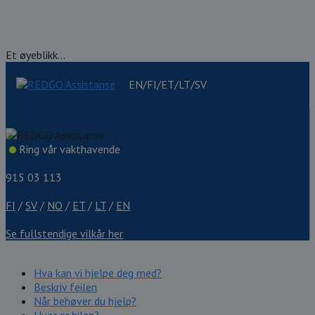
Et øyeblikk...
EN/FI/ET/LT/SV
Ring vår vakthavende
915 03 113
FI
/
SV
/
NO
/
ET
/
LT
/
EN
Se fullstendige vilkår her
Hva kan vi hjelpe deg med?
Beskriv feilen
Når behøver du hjelp?