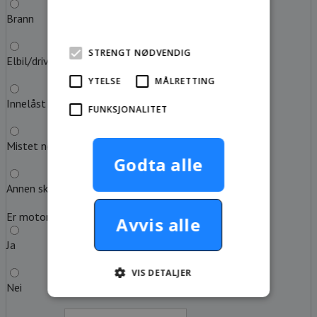
Brann
mer
STRENGT NØDVENDIG
Elbil/drivstoff tom
YTELSE
MÅLRETTING
Innelåst nøkkel
FUNKSJONALITET
Mistet nøkkel
Godta alle
Annen skadeårsak
Er motoren i gang?
Avvis alle
Ja
VIS DETALJER
Nei