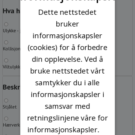
SWEDISH
Hva har du kjørt på?
?
Dette nettstedet
bruker
Ulykke - jeg har kjørt på løs gjenstand eller hinder
informasjonskapsler
(cookies) for å forbedre
Kollisjon med annet kjøretøy
din opplevelse. Ved å
Viltulykke
bruke nettstedet vårt
samtykker du i alle
Beskriv feilen
?
informasjonskapsler i
samsvar med
Stjålet
retningslinjene våre for
Hærverk
informasjonskapsler.
Les