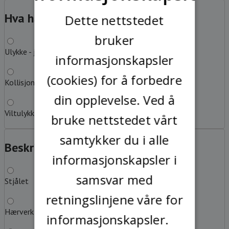
SWEDISH
Hva har du kjørt på?
?
Dette nettstedet
bruker
Ulykke - jeg har kjørt på løs gjenstand eller hinder
informasjonskapsler
(cookies) for å forbedre
Kollisjon med annet kjøretøy
din opplevelse. Ved å
Viltulykke
bruke nettstedet vårt
samtykker du i alle
Beskriv feilen
?
informasjonskapsler i
samsvar med
Stjålet
retningslinjene våre for
Hærverk
informasjonskapsler.
Les