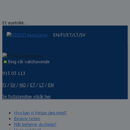
Et øyeblikk...
EN/FI/ET/LT/SV
Ring vår vakthavende
915 03 113
FI
/
SV
/
NO
/
ET
/
LT
/
EN
Se fullstendige vilkår her
Hva kan vi hjelpe deg med?
Beskriv feilen
Når behøver du hjelp?