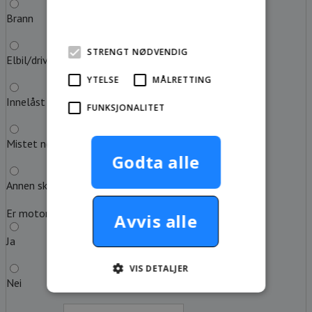
Brann
mer
STRENGT NØDVENDIG
Elbil/drivstoff tom
YTELSE
MÅLRETTING
Innelåst nøkkel
FUNKSJONALITET
Mistet nøkkel
Godta alle
Annen skadeårsak
Er motoren i gang?
Avvis alle
Ja
VIS DETALJER
Nei