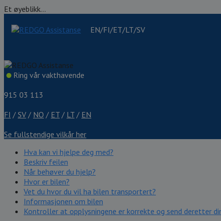
Et øyeblikk...
EN/FI/ET/LT/SV
Ring vår vakthavende
915 03 113
FI
/
SV
/
NO
/
ET
/
LT
/
EN
Se fullstendige vilkår her
Hva kan vi hjelpe deg med?
Beskriv feilen
Når behøver du hjelp?
Hvor er bilen?
Vet du hvor du vil ha bilen transportert?
Informasjonen om bilen
Kontroller at opplysningene er korrekte og send deretter din