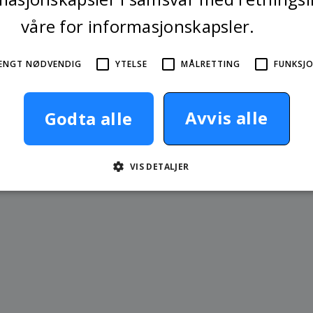
våre for informasjonskapsler.
Les mer
ENGT NØDVENDIG
YTELSE
MÅLRETTING
FUNKSJO
Avvis alle
Godta alle
 skadeomfang
VIS DETALJER