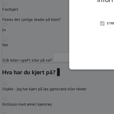
Fastkjørt
Finnes det synlige skader på bilen?
STR
Ja
Nei
Står bilen i grøft eller på vei?
Beskriv
Hva har du kjørt på?
?
Ulykke - jeg har kjørt på løs gjenstand eller hinder
Kollisjon med annet kjøretøy