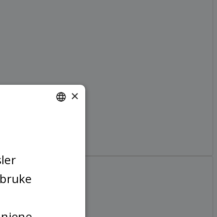
×
NORWEGIAN
FINNISH
ENGLISH
ler
SWEDISH
 bruke
injene