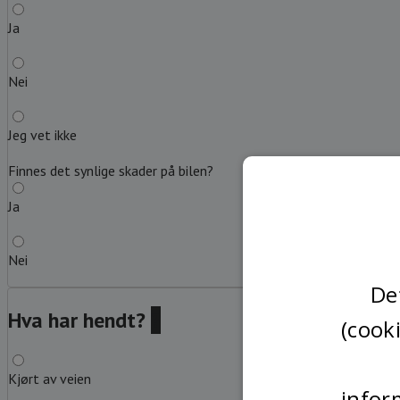
Ja
Nei
Jeg vet ikke
Finnes det synlige skader på bilen?
Ja
Nei
De
Hva har hendt?
?
(cook
Kjørt av veien
infor