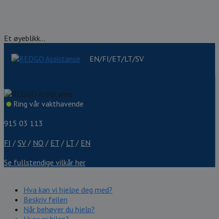
Et øyeblikk...
EN/FI/ET/LT/SV
Ring vår vakthavende
915 03 113
FI
/
SV
/
NO
/
ET
/
LT
/
EN
Se fullstendige vilkår her
Hva kan vi hjelpe deg med?
Beskriv feilen
Når behøver du hjelp?