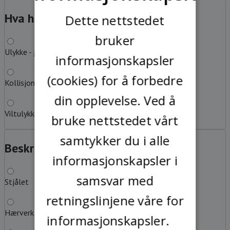
SWEDISH
Hva har du kjørt på?
?
Dette nettstedet
bruker
Ulykke - jeg har kjørt på løs gjenstand eller hinder
informasjonskapsler
(cookies) for å forbedre
Kollisjon med annet kjøretøy
din opplevelse. Ved å
Viltulykke
bruke nettstedet vårt
samtykker du i alle
Beskriv feilen
?
informasjonskapsler i
samsvar med
Stjålet
retningslinjene våre for
Hærverk
informasjonskapsler.
Les