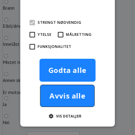
Brann
mer
STRENGT NØDVENDIG
Elbil/drivstoff tom
YTELSE
MÅLRETTING
Innelåst nøkkel
FUNKSJONALITET
Mistet nøkkel
Godta alle
Annen skadeårsak
Er motoren i gang?
Avvis alle
Ja
VIS DETALJER
Nei