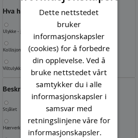
SWEDISH
Hva har du kjørt på?
?
Dette nettstedet
bruker
Ulykke - jeg har kjørt på løs gjenstand eller hinder
informasjonskapsler
(cookies) for å forbedre
Kollisjon med annet kjøretøy
din opplevelse. Ved å
Viltulykke
bruke nettstedet vårt
samtykker du i alle
Beskriv feilen
?
informasjonskapsler i
samsvar med
Stjålet
retningslinjene våre for
Hærverk
informasjonskapsler.
Les