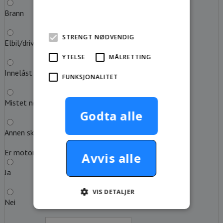
Brann
mer
STRENGT NØDVENDIG
Elbil/drivstoff tom
YTELSE
MÅLRETTING
Innelåst nøkkel
FUNKSJONALITET
Mistet nøkkel
Godta alle
Annen skadeårsak
Er motoren i gang?
Avvis alle
Ja
VIS DETALJER
Nei