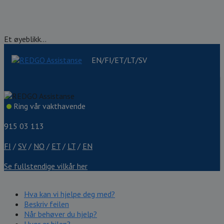
Et øyeblikk...
EN/FI/ET/LT/SV
Ring vår vakthavende
915 03 113
FI
/
SV
/
NO
/
ET
/
LT
/
EN
Se fullstendige vilkår her
Hva kan vi hjelpe deg med?
Beskriv feilen
Når behøver du hjelp?