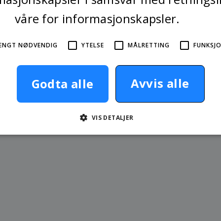
våre for informasjonskapsler.
Les mer
ENGT NØDVENDIG
YTELSE
MÅLRETTING
FUNKSJO
Avvis alle
Godta alle
 skadeomfang
VIS DETALJER