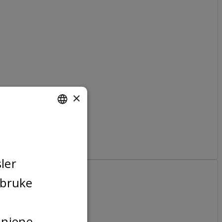
×
NORWEGIAN
FINNISH
ENGLISH
ler
SWEDISH
 bruke
injene