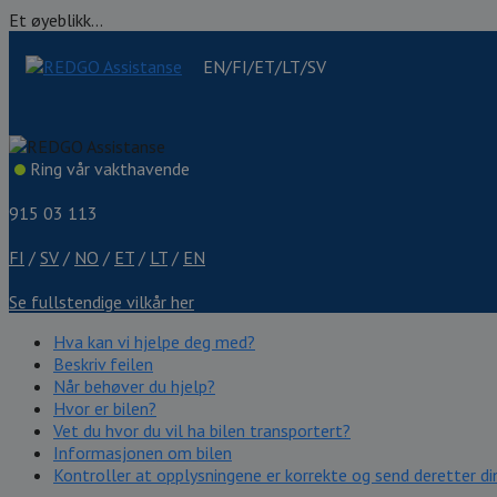
Et øyeblikk...
EN/FI/ET/LT/SV
Ring vår vakthavende
915 03 113
FI
/
SV
/
NO
/
ET
/
LT
/
EN
Se fullstendige vilkår her
Hva kan vi hjelpe deg med?
Beskriv feilen
Når behøver du hjelp?
Hvor er bilen?
Vet du hvor du vil ha bilen transportert?
Informasjonen om bilen
Kontroller at opplysningene er korrekte og send deretter din