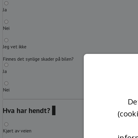
Ja
Nei
Jeg vet ikke
Finnes det synlige skader på bilen?
Ja
Nei
De
Hva har hendt?
?
(cook
Kjørt av veien
infor