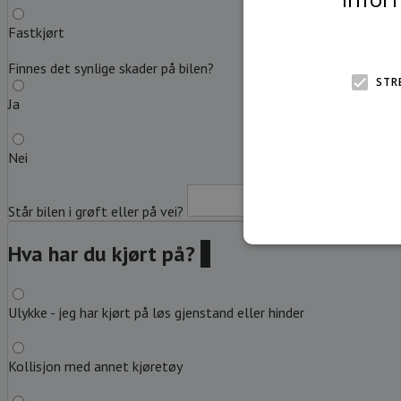
Fastkjørt
Finnes det synlige skader på bilen?
STR
Ja
Nei
Står bilen i grøft eller på vei?
Beskriv
Hva har du kjørt på?
?
Ulykke - jeg har kjørt på løs gjenstand eller hinder
Kollisjon med annet kjøretøy