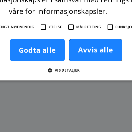
våre for informasjonskapsler.
Les mer
ENGT NØDVENDIG
YTELSE
MÅLRETTING
FUNKSJO
Avvis alle
Godta alle
 skadeomfang
VIS DETALJER