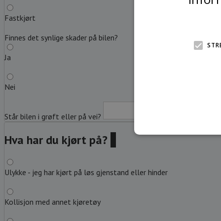
Fastkjørt
Finnes det synlige skader på bilen?
STR
Ja
Nei
Står bilen i grøft eller på vei?
Beskriv
Hva har du kjørt på?
?
Ulykke - jeg har kjørt på løs gjenstand eller hinder
Kollisjon med annet kjøretøy