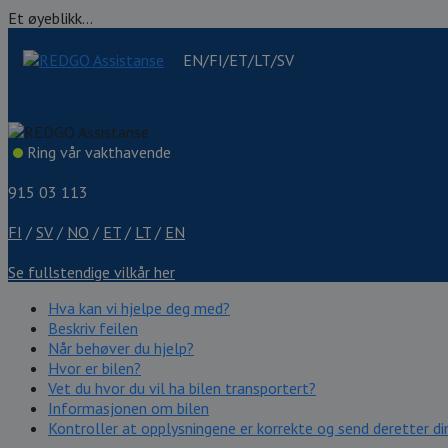
Et øyeblikk...
EN/FI/ET/LT/SV
Ring vår vakthavende
915 03 113
FI
/
SV
/
NO
/
ET
/
LT
/
EN
Se fullstendige vilkår her
Hva kan vi hjelpe deg med?
Beskriv feilen
Når behøver du hjelp?
Hvor er bilen?
Vet du hvor du vil ha bilen transportert?
Informasjonen om bilen
Kontroller at opplysningene er korrekte og send deretter din