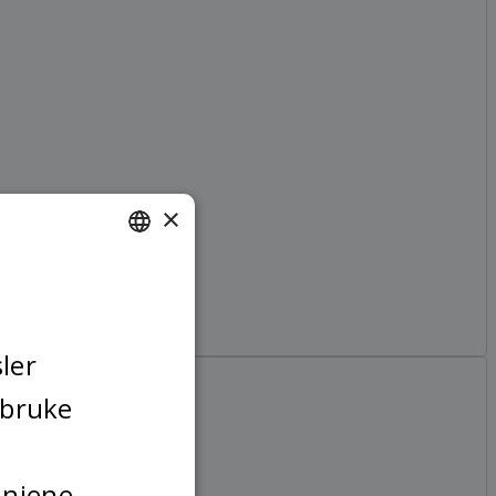
×
NORWEGIAN
FINNISH
ENGLISH
ler
SWEDISH
 bruke
injene