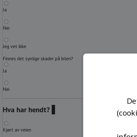
Ja
Nei
Jeg vet ikke
Finnes det synlige skader på bilen?
Ja
Nei
De
Hva har hendt?
?
(cook
Kjørt av veien
infor