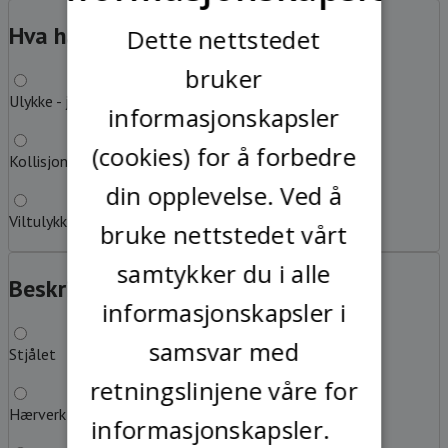
SWEDISH
Hva har du kjørt på?
?
Dette nettstedet
bruker
Ulykke - jeg har kjørt på løs gjenstand eller hinder
informasjonskapsler
(cookies) for å forbedre
Kollisjon med annet kjøretøy
din opplevelse. Ved å
Viltulykke
bruke nettstedet vårt
samtykker du i alle
Beskriv feilen
?
informasjonskapsler i
samsvar med
Stjålet
retningslinjene våre for
Hærverk
informasjonskapsler.
Les