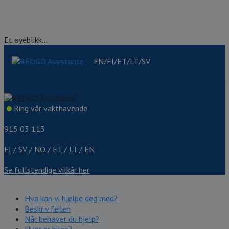
Et øyeblikk...
EN/FI/ET/LT/SV
Ring vår vakthavende
915 03 113
FI
/
SV
/
NO
/
ET
/
LT
/
EN
Se fullstendige vilkår her
Hva kan vi hjelpe deg med?
Beskriv feilen
Når behøver du hjelp?