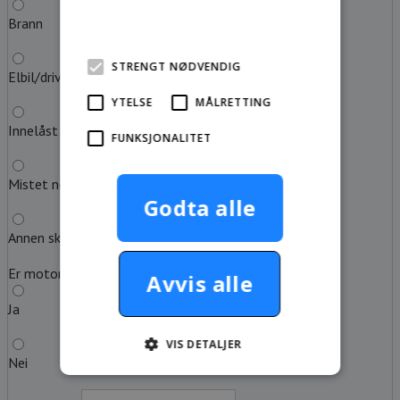
Brann
mer
STRENGT NØDVENDIG
Elbil/drivstoff tom
YTELSE
MÅLRETTING
Innelåst nøkkel
FUNKSJONALITET
Mistet nøkkel
Godta alle
Annen skadeårsak
Er motoren i gang?
Avvis alle
Ja
VIS DETALJER
Nei