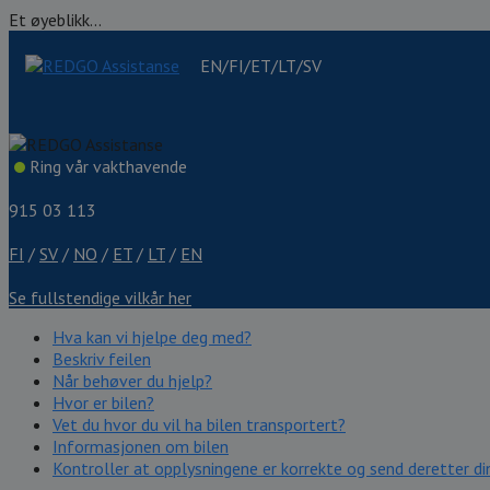
Et øyeblikk...
EN/FI/ET/LT/SV
Ring vår vakthavende
915 03 113
FI
/
SV
/
NO
/
ET
/
LT
/
EN
Se fullstendige vilkår her
Hva kan vi hjelpe deg med?
Beskriv feilen
Når behøver du hjelp?
Hvor er bilen?
Vet du hvor du vil ha bilen transportert?
Informasjonen om bilen
Kontroller at opplysningene er korrekte og send deretter din