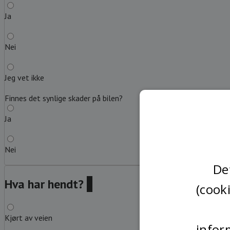
Ja
Nei
Jeg vet ikke
Finnes det synlige skader på bilen?
Ja
Nei
De
Hva har hendt?
?
(cook
Kjørt av veien
infor