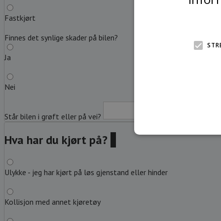
Fastkjørt
Finnes det synlige skader på bilen?
STR
Ja
Nei
Står bilen i grøft eller på vei?
Beskriv
Hva har du kjørt på?
?
Ulykke - jeg har kjørt på løs gjenstand eller hinder
Kollisjon med annet kjøretøy