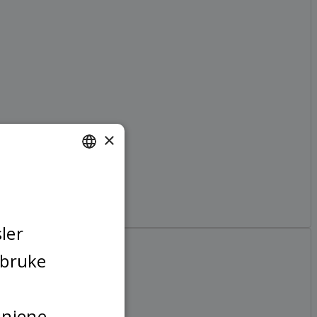
×
NORWEGIAN
FINNISH
ENGLISH
ler
SWEDISH
 bruke
injene