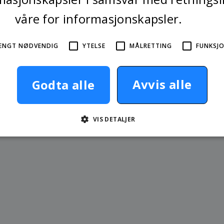
våre for informasjonskapsler.
Les mer
ENGT NØDVENDIG
YTELSE
MÅLRETTING
FUNKSJO
Avvis alle
Godta alle
 skadeomfang
VIS DETALJER