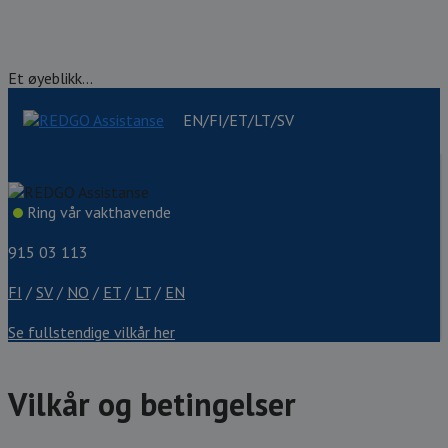
Et øyeblikk...
EN/FI/ET/LT/SV
Ring vår vakthavende
915 03 113
FI
/
SV
/
NO
/
ET
/
LT
/
EN
Se fullstendige vilkår her
Vilkår og betingelser