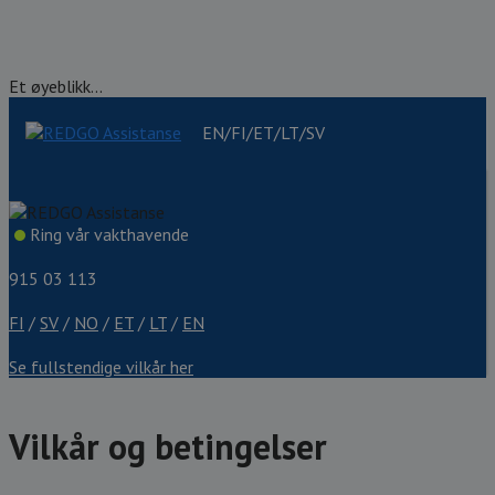
Et øyeblikk...
EN/FI/ET/LT/SV
Ring vår vakthavende
915 03 113
FI
/
SV
/
NO
/
ET
/
LT
/
EN
Se fullstendige vilkår her
Vilkår og betingelser