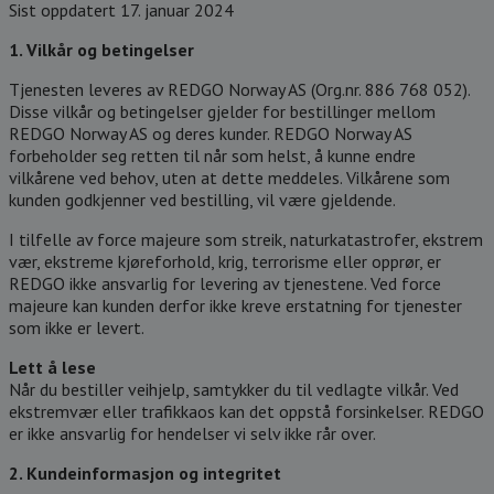
Sist oppdatert 17. januar 2024
1. Vilkår og betingelser
Tjenesten leveres av REDGO Norway AS (Org.nr. 886 768 052).
Disse vilkår og betingelser gjelder for bestillinger mellom
REDGO Norway AS og deres kunder. REDGO Norway AS
forbeholder seg retten til når som helst, å kunne endre
vilkårene ved behov, uten at dette meddeles. Vilkårene som
kunden godkjenner ved bestilling, vil være gjeldende.
I tilfelle av force majeure som streik, naturkatastrofer, ekstrem
vær, ekstreme kjøreforhold, krig, terrorisme eller opprør, er
REDGO ikke ansvarlig for levering av tjenestene. Ved force
majeure kan kunden derfor ikke kreve erstatning for tjenester
som ikke er levert.
Lett å lese
Når du bestiller veihjelp, samtykker du til vedlagte vilkår. Ved
ekstremvær eller trafikkaos kan det oppstå forsinkelser. REDGO
er ikke ansvarlig for hendelser vi selv ikke rår over.
2. Kundeinformasjon og integritet