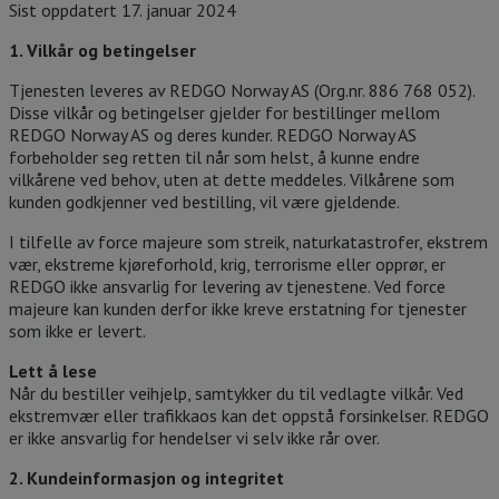
Sist oppdatert 17. januar 2024
1. Vilkår og betingelser
Tjenesten leveres av REDGO Norway AS (Org.nr. 886 768 052).
Disse vilkår og betingelser gjelder for bestillinger mellom
REDGO Norway AS og deres kunder. REDGO Norway AS
forbeholder seg retten til når som helst, å kunne endre
vilkårene ved behov, uten at dette meddeles. Vilkårene som
kunden godkjenner ved bestilling, vil være gjeldende.
I tilfelle av force majeure som streik, naturkatastrofer, ekstrem
vær, ekstreme kjøreforhold, krig, terrorisme eller opprør, er
REDGO ikke ansvarlig for levering av tjenestene. Ved force
majeure kan kunden derfor ikke kreve erstatning for tjenester
som ikke er levert.
Lett å lese
Når du bestiller veihjelp, samtykker du til vedlagte vilkår. Ved
ekstremvær eller trafikkaos kan det oppstå forsinkelser. REDGO
er ikke ansvarlig for hendelser vi selv ikke rår over.
2. Kundeinformasjon og integritet