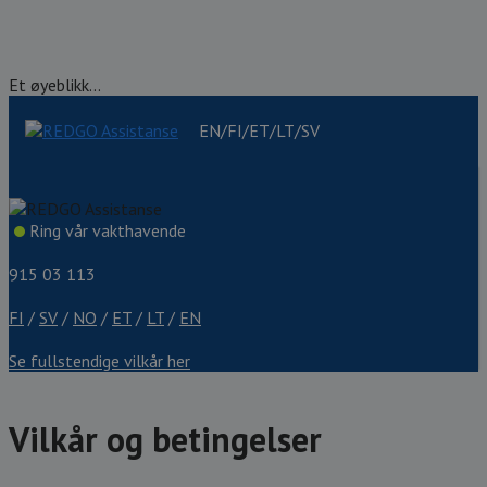
Et øyeblikk...
EN/FI/ET/LT/SV
Ring vår vakthavende
915 03 113
FI
/
SV
/
NO
/
ET
/
LT
/
EN
Se fullstendige vilkår her
Vilkår og betingelser