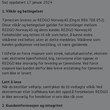
Sist oppdatert 17. januar 2024
1. Vilkår og betingelser
Tjenesten leveres av REDGO Norway AS (Org.nr. 886 768 052).
Disse vilkår og betingelser gjelder for bestillinger mellom
REDGO Norway AS og deres kunder. REDGO Norway AS
forbeholder seg retten til når som helst, å kunne endre
vilkårene ved behov, uten at dette meddeles. Vilkårene som
kunden godkjenner ved bestilling, vil være gjeldende.
I tilfelle av force majeure som streik, naturkatastrofer, ekstrem
vær, ekstreme kjøreforhold, krig, terrorisme eller opprør, er
REDGO ikke ansvarlig for levering av tjenestene. Ved force
majeure kan kunden derfor ikke kreve erstatning for tjenester
som ikke er levert.
Lett å lese
Når du bestiller veihjelp, samtykker du til vedlagte vilkår. Ved
ekstremvær eller trafikkaos kan det oppstå forsinkelser. REDGO
er ikke ansvarlig for hendelser vi selv ikke rår over.
2. Kundeinformasjon og integritet