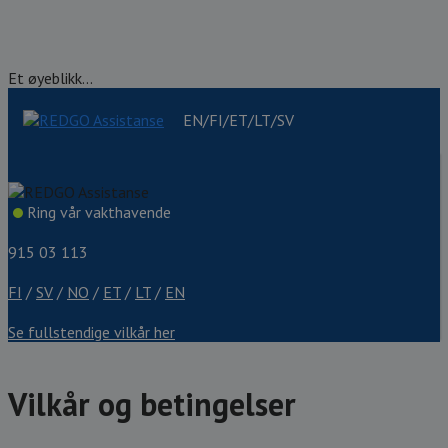
Et øyeblikk...
EN/FI/ET/LT/SV
Ring vår vakthavende
915 03 113
FI
/
SV
/
NO
/
ET
/
LT
/
EN
Se fullstendige vilkår her
Vilkår og betingelser