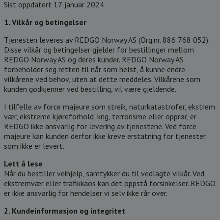
Sist oppdatert 17. januar 2024
1. Vilkår og betingelser
Tjenesten leveres av REDGO Norway AS (Org.nr. 886 768 052).
Disse vilkår og betingelser gjelder for bestillinger mellom
REDGO Norway AS og deres kunder. REDGO Norway AS
forbeholder seg retten til når som helst, å kunne endre
vilkårene ved behov, uten at dette meddeles. Vilkårene som
kunden godkjenner ved bestilling, vil være gjeldende.
I tilfelle av force majeure som streik, naturkatastrofer, ekstrem
vær, ekstreme kjøreforhold, krig, terrorisme eller opprør, er
REDGO ikke ansvarlig for levering av tjenestene. Ved force
majeure kan kunden derfor ikke kreve erstatning for tjenester
som ikke er levert.
Lett å lese
Når du bestiller veihjelp, samtykker du til vedlagte vilkår. Ved
ekstremvær eller trafikkaos kan det oppstå forsinkelser. REDGO
er ikke ansvarlig for hendelser vi selv ikke rår over.
2. Kundeinformasjon og integritet