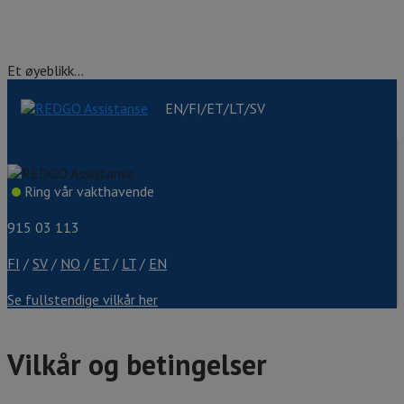
Et øyeblikk...
EN/FI/ET/LT/SV
Ring vår vakthavende
915 03 113
FI
/
SV
/
NO
/
ET
/
LT
/
EN
Se fullstendige vilkår her
Vilkår og betingelser